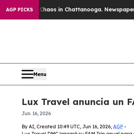
ollapse
Chaos in Chattanooga. Newspaper Owner 
AGP PICKS
Menu
Lux Travel anuncia un F
Jun. 16, 2026
By AI, Created 10:49 UTC, Jun 16, 2026,
AGP
-
Lux Travel DMC lanzará su FAM Trip anual para m