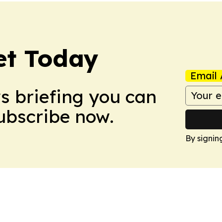
et Today
Email 
ws briefing you can
Subscribe now.
By signin