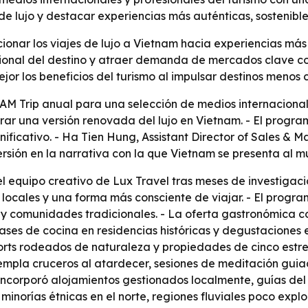
e lujo y destacar experiencias más auténticas, sostenible
onar los viajes de lujo a Vietnam hacia experiencias más 
acional del destino y atraer demanda de mercados clave 
jor los beneficios del turismo al impulsar destinos menos c
M Trip anual para una selección de medios internacionales
ar una versión renovada del lujo en Vietnam. - El progra
gnificativo. - Ha Tien Hung, Assistant Director of Sales & 
ersión en la narrativa con la que Vietnam se presenta al m
 el equipo creativo de Lux Travel tras meses de investigació
locales y una forma más consciente de viajar. - El progra
 comunidades tradicionales. - La oferta gastronómica co
ases de cocina en residencias históricas y degustaciones 
sorts rodeados de naturaleza y propiedades de cinco estr
templa cruceros al atardecer, sesiones de meditación guia
ncorporó alojamientos gestionados localmente, guías del 
 minorías étnicas en el norte, regiones fluviales poco exp