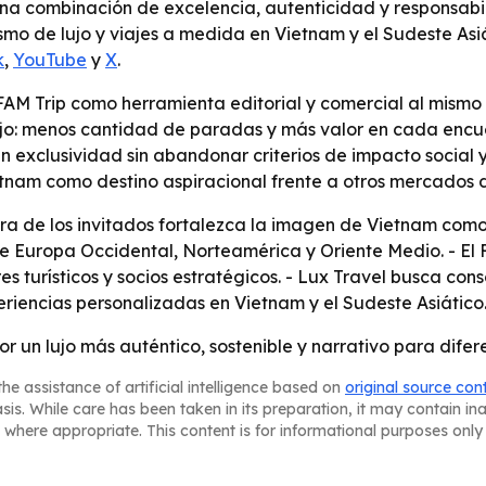
una combinación de excelencia, autenticidad y responsab
smo de lujo y viajes a medida en Vietnam y el Sudeste Asi
k
,
YouTube
y
X
.
FAM Trip como herramienta editorial y comercial al mismo
ujo: menos cantidad de paradas y más valor en cada encuen
 exclusividad sin abandonar criterios de impacto social y
tnam como destino aspiracional frente a otros mercados de
ra de los invitados fortalezca la imagen de Vietnam como 
de Europa Occidental, Norteamérica y Oriente Medio. - El
turísticos y socios estratégicos. - Lux Travel busca cons
encias personalizadas en Vietnam y el Sudeste Asiático
r un lujo más auténtico, sostenible y narrativo para dife
he assistance of artificial intelligence based on
original source con
asis. While care has been taken in its preparation, it may contain i
 where appropriate. This content is for informational purposes only 