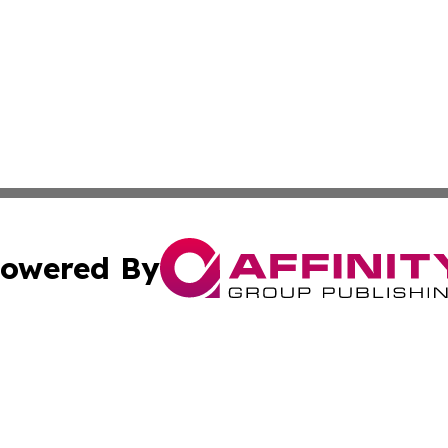
owered By
ubmit Press Release
Terms & Conditions
Copyright/DMCA
 Inc. dba Affinity Group Publishing & Healthy Planet Toda
Cookie Settings / Your Privacy Choices