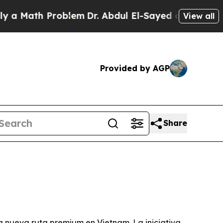
ath Problem
Dr. Abdul El-Sayed on Historic Michi
View all
Provided by AGP
Share
a nueva ruta premium en Vietnam. La iniciativa