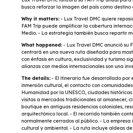
busca reforzar la imagen del país como destino d
Why it matters:
- Lux Travel DMC quiere reposici
FAM Trip puede amplificar la cobertura intern
Medio. - La estrategia también busca repartir me
What happened:
- Lux Travel DMC anunció su FA
centrará en una nueva ruta diseñada para mostr
con énfasis en cultura, exclusividad y turismo si
alianzas con medios internacionales son una inv
The details:
- El itinerario fue desarrollado por
inmersión cultural, el contacto con comunidades 
Humanidad por la UNESCO, ciudades históricas y
visitas a mercados tradicionales al amanecer, cl
boutique en antiguas residencias coloniales, re
arquitectónico local. - El recorrido también con
normalmente cerrados al público. - La empresa i
cultural y ambiental. - La ruta incluye aldeas de