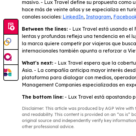
masivo. - Lux Travel define su propuesta como 
hace más de veinte años y se especializa en turi
canales sociales:
LinkedIn
,
Instagram
,
Faceboo
Between the lines:
- Lux Travel está usando el 
lentas y profundas refleja una tendencia en el l
la marca quiere competir por viajeros que buscan
internacionales también apunta a reforzar a Vie
What's next:
- Lux Travel espera que la cobertu
Asia. - La compañía anticipa mayor interés des
plataforma para dialogar con medios, operadores 
Management Companies especializadas en experi
The bottom line:
- Lux Travel está apostando po
Disclaimer: This article was produced by AGP Wire with t
and readability. This content is provided on an “as is” b
original source and independently verify key information
other professional advice.